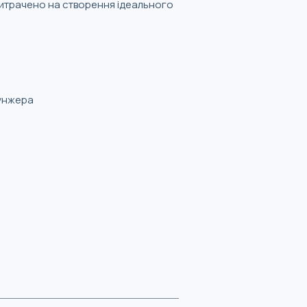
 витрачено на створення ідеального
лунжера