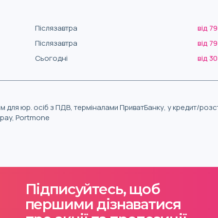
Післязавтра
від 79
Післязавтра
від 79
Сьогодні
від 30
м для юр. осіб з ПДВ, терміналами ПриватБанку, у кредит/роз
iqpay, Portmone
Підписуйтесь, щоб
першими дізнаватися