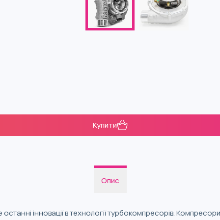
Купити
Опис
е останні інновації в технології турбокомпресорів. Компресори