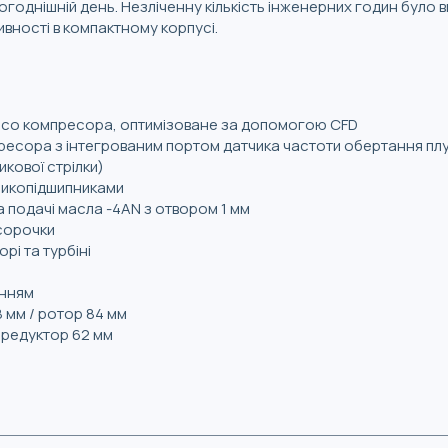
ьогоднішній день. Незліченну кількість інженерних годин було
вності в компактному корпусі.
есо компресора, оптимізоване за допомогою CFD
ресора з інтегрованим портом датчика частоти обертання п
кової стрілки)
арикопідшипниками
 подачі масла -4AN з отвором 1 мм
 сорочки
рі та турбіні
енням
 мм / ротор 84 мм
/ редуктор 62 мм