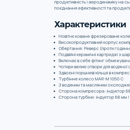
продуктивність і аеродинаміку на с
поєднання ефективності та продукти
Характеристики
Новітнє коване фрезероване кол
Високопродуктивний корпус комп
Обертання: Реверс (проти годинни
Подвійні керамічні картриджі з ш
Включає в себе фітинг обмежувача
Чотири великі отвори для водяної
Здвоєні поршневі кільця в компресо
Турбінне колесо MAR-M 1050 C
З водяним та масляним охолодж
Сторона компресора: індуктор 68
Сторона турбіни: індуктор 68 мм 