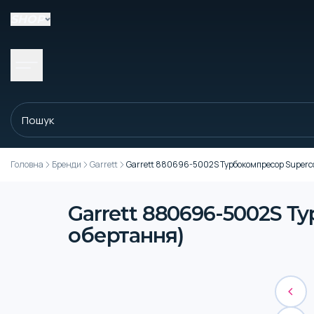
SHOP
Головна
Бренди
Garrett
Garrett 880696-5002S Турбокомпресор Superco
Garrett 880696-5002S Т
обертання)