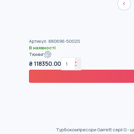
Артикул
:
880696-5002S
В наявності
Тюнінг
₴
118350.00
Турбокомпресори Garrett серії G - ц