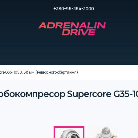
+380-95-364-3000
re G35-1050, 68 мм (Реверсного обертання)
урбокомпресор Supercore G35-1