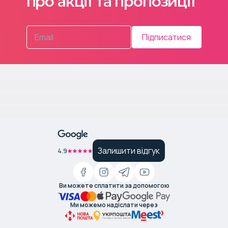
про акції та пропозиції
Підписатися
Залишити відгук
4.9
Ви можете сплатити за допомогою
Ми можемо надіслати через