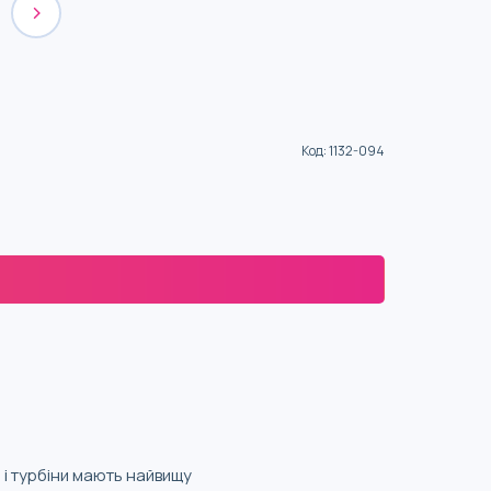
Код
:
1132-094
 і турбіни мають найвищу