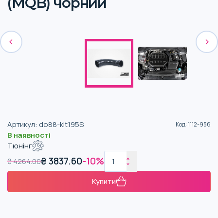
(MQB) чорний
Артикул
:
do88-kit195S
Код
:
1112-956
В наявності
Тюнінг
₴
3837.60
-
10
%
₴
4264.00
Купити