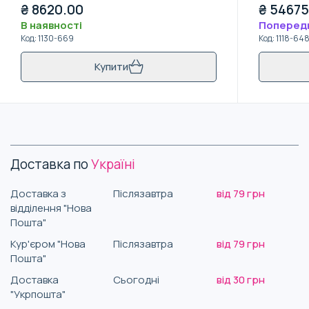
₴
8620.00
₴
54675
В наявності
Поперед
Код
:
1130-669
Код
:
1118-64
Купити
Доставка по
Україні
Доставка з
Післязавтра
від 79 грн
відділення "Нова
Пошта"
Кур'єром "Нова
Післязавтра
від 79 грн
Пошта"
Доставка
Сьогодні
від 30 грн
"Укрпошта"