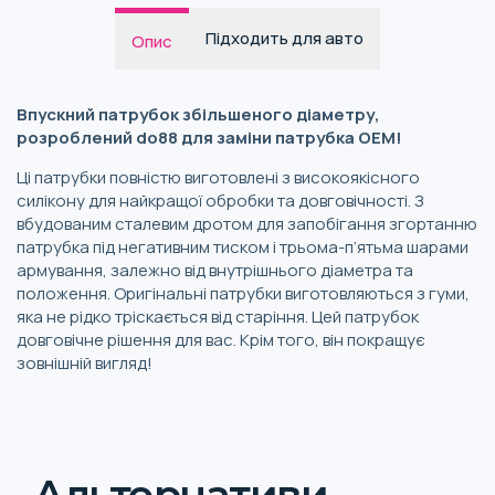
Підходить для авто
Опис
Впускний патрубок збільшеного діаметру,
розроблений do88 для заміни патрубка OEM!
Ці патрубки повністю виготовлені з високоякісного
силікону для найкращої обробки та довговічності. З
вбудованим сталевим дротом для запобігання згортанню
патрубка під негативним тиском і трьома-п’ятьма шарами
армування, залежно від внутрішнього діаметра та
положення. Оригінальні патрубки виготовляються з гуми,
яка не рідко тріскається від старіння. Цей патрубок
довговічне рішення для вас. Крім того, він покращує
зовнішній вигляд!
Альтернативи