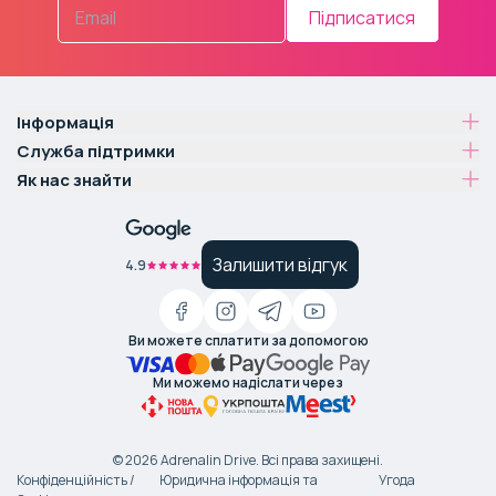
Підписатися
Інформація
Служба підтримки
Як нас знайти
Залишити відгук
4.9
Ви можете сплатити за допомогою
Ми можемо надіслати через
©
2026
Adrenalin Drive.
Всі права захищені
.
Конфіденційність /
Юридична інформація та
Угода