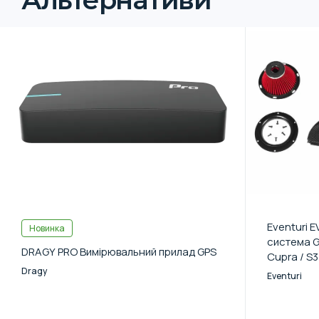
Eventuri 
Новинка
система Go
DRAGY PRO Вимірювальний прилад GPS
Cupra / S
Dragy
Eventuri