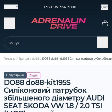
+380-95-364-3000
UA
SHOP
Головна
Бренди
do88
DO88 do88-kit195S Силіконовий патрубок збільше
Популярний
Акція
DO88 do88-kit195S
Силіконовий патрубок
збільшеного діаметру AUDI
SEAT SKODA VW 1.8 / 2.0 TSI