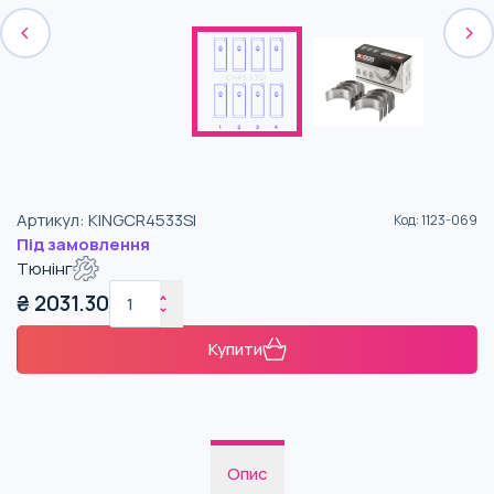
Артикул
:
KINGCR4533SI
Код
:
1123-069
Під замовлення
Тюнінг
₴
2031.30
Купити
Опис