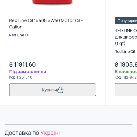
Red Line Oil 15405 5W40 Motor Oil -
Популярн
Gallon
RED LINE 
Red Line Oil
для дифер
(1 qt)
Red Line Oil
₴
11811.60
₴
1805.
Під замовлення
В наявнос
Код
:
1126-540
Код
:
1112-942
Купити
Доставка по
Україні