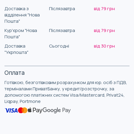
Доставка з
Післязавтра
від 79 грн
відділення "Нова
Пошта"
Кур'єром "Нова
Післязавтра
від 79 грн
Пошта"
Доставка
Сьогодні
від 30 грн
"Укрпошта"
Оплата
Готівкою, безготівковим розрахунком для юр. осіб з ПДВ,
терміналами ПриватБанку, у кредит/розстрочку, за
допомогою платіжних систем Visa/Mastercard, Privat24,
Liqpay, Portmone