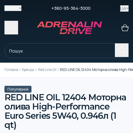
+380-95-364-3000
UA
SHOP
Головна
Бренди
Red Line Oil
RED LINE OIL 12404 Моторна олива High-Per
Популярний
RED LINE OIL 12404 Моторна
олива High-Performance
Euro Series 5W40, 0.946л (1
qt)