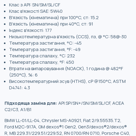
Клас з API: SN/SM/SL/CF
Клас в'язкості SAE: 5W40
В'язкість (кінематична) при 100°C, ст: 15.2
В'язкість (кінематична) при 40°C, ст: 91
Індекс в'язкості: 177
Низькотемпературна в'язкість (CCS), пз, @ °C: 58@-30
Температура застигання, °C: -45
Температура застигання, °F: -49
Температура спалаху, °C: 232
Температура спалаху, °F: 450
Втрати на випаровування (NOACK), 1 година @ 482°F
(250°C), %: 6
Високотемпературний зсув (HTHS), cP @150°C, ASTM
D4741: 4.3
Підходяща заміна для:
API SP/SN+/SN/SM/SL/CF, ACEA
C2/C3, A1/B1
BMW LL-01/LL-04, Chrysler MS-A0921, Fiat 2/9.55535.T2,
Ford M2C-917A, GM dexos®1 Gen2, Gen3/dexos®2/dexos®
R, MB 229.31/229.51/229.52, RN 0700/RN 0710, Porsche C40,