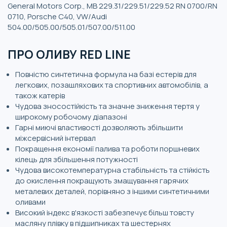
General Motors Corp., MB 229.31/229.51/229.52 RN 0700/RN
0710, Porsche C40, VW/Audi
504.00/505.00/505.01/507.00/511.00
ПРО ОЛИВУ RED LINE
Повністю синтетична формула на базі естерів для
легкових, позашляхових та спортивних автомобілів, а
також катерів
Чудова зносостійкість та значне зниження тертя у
широкому робочому діапазоні
Гарні миючі властивості дозволяють збільшити
міжсервісний інтервал
Покращення економії палива та роботи поршневих
кілець для збільшення потужності
Чудова високотемпературна стабільність та стійкість
до окислення покращують змащування гарячих
металевих деталей, порівняно з іншими синтетичними
оливами
Високий індекс в'язкості забезпечує більш товсту
масляну плівку в підшипниках та шестернях