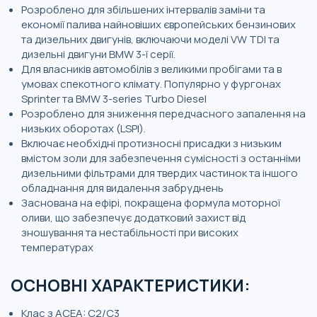
Розроблено для збільшених інтервалів заміни та
економії палива найновіших європейських бензинових
та дизельних двигунів, включаючи моделі VW TDI та
дизельні двигуни BMW 3-ї серії.
Для власників автомобілів з великими пробігами та в
умовах спекотного клімату. Популярно у фургонах
Sprinter та BMW 3-series Turbo Diesel
Розроблено для зниження передчасного запалення на
низьких оборотах (LSPI).
Включає необхідні протизносні присадки з низьким
вмістом золи для забезпечення сумісності з останніми
дизельними фільтрами для твердих частинок та іншого
обладнання для видалення забруднень
Заснована на ефірі, покращена формула моторної
оливи, що забезпечує додатковий захист від
зношування та нестабільності при високих
температурах
ОСНОВНІ ХАРАКТЕРИСТИКИ:
Клас з ACEA: C2/C3