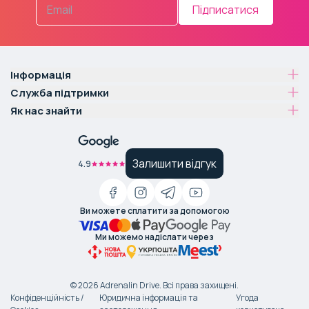
Підписатися
Інформація
Служба підтримки
Як нас знайти
Залишити відгук
4.9
Ви можете сплатити за допомогою
Ми можемо надіслати через
©
2026
Adrenalin Drive.
Всі права захищені
.
Конфіденційність /
Юридична інформація та
Угода