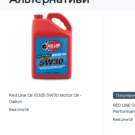
Red Line Oil 15305 5W30 Motor Oil -
Популярн
Gallon
RED LINE 
Red Line Oil
Performan
Red Line Oil