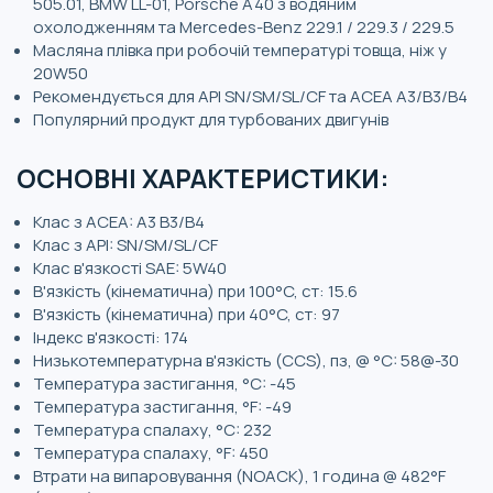
505.01, BMW LL-01, Porsche A40 з водяним
охолодженням та Mercedes-Benz 229.1 / 229.3 / 229.5
Масляна плівка при робочій температурі товща, ніж у
20W50
Рекомендується для API SN/SM/SL/CF та ACEA A3/B3/B4
Популярний продукт для турбованих двигунів
ОСНОВНІ ХАРАКТЕРИСТИКИ:
Клас з ACEA: A3 B3/B4
Клас з API: SN/SM/SL/CF
Клас в'язкості SAE: 5W40
В'язкість (кінематична) при 100°C, ст: 15.6
В'язкість (кінематична) при 40°C, ст: 97
Індекс в'язкості: 174
Низькотемпературна в'язкість (CCS), пз, @ °C: 58@-30
Температура застигання, °C: -45
Температура застигання, °F: -49
Температура спалаху, °C: 232
Температура спалаху, °F: 450
Втрати на випаровування (NOACK), 1 година @ 482°F