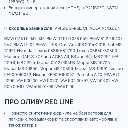
(250°C), %: 6
Високотемпературний зсув (HTHS), cP @150°C, ASTM
D4741: 4.4
Підходяща заміна для:
API SN/SM/SL/CF, ACEA A3/B3/B4
BMW 07 51 0 037 633, BMW 07 51 0 038 649, BMW 81 22 9 407
547, BMW LL-01, BMW LL-98, Can-Am XPS 2014-2019, Fiat MS-
12991, Hyundai, Lexus 08880-82790, Lexus 08880-82800,
Maserati (API SL/CF and ACEA A3, B3 and B4), MB 229.1, MB
229.3, MB 229.5, Mopar 05127394PB, Mopar MS-10725,
Mopar MS-10850, Mopar MS-10896, Mopar MS-12991, Nissan
KE900-90032, Nissan KE900-90042, Porsche A40, PSA B71
2296, VW 500.00, VW 501.01, VW 502.00-97, VW 503.01, VW
505.00-97, VW 505.01-99, VW 511.00
ПРО ОЛИВУ RED LINE
Повністю синтетична формула на базі естерів для
легкових, позашляхових та спортивних автомобілів, а
також катерів