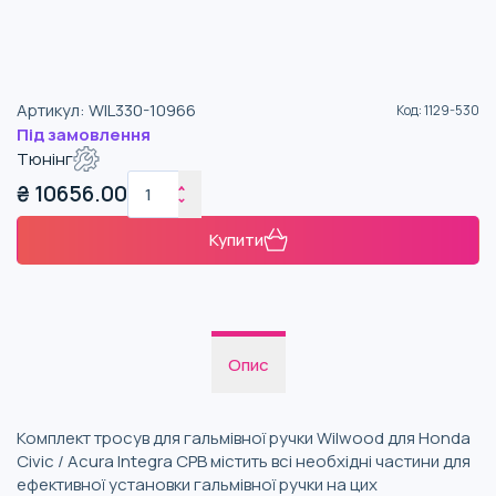
Артикул
:
WIL330-10966
Код
:
1129-530
Під замовлення
Тюнінг
₴
10656.00
Купити
Опис
Комплект тросув для гальмівної ручки Wilwood для Honda
Civic / Acura Integra CPB містить всі необхідні частини для
ефективної установки гальмівної ручки на цих