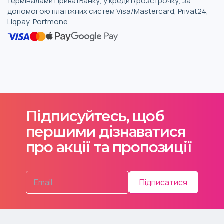
терміналами ПриватБанку, у кредит/розстрочку, за
допомогою платіжних систем Visa/Mastercard, Privat24,
Liqpay, Portmone
Підписуйтесь, щоб
першими дізнаватися
про акції та пропозиції
Підписатися