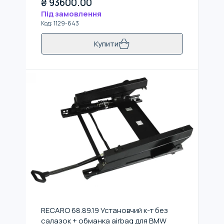
₴
93600.00
Під замовлення
Код
:
1129-643
Купити
RECARO 68.89.19 Установчий к-т без
салазок + обманка airbag для BMW