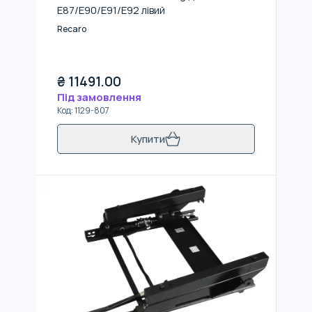
E87/E90/E91/E92 лівий
Recaro
₴
11491.00
Під замовлення
Код
:
1129-807
Купити