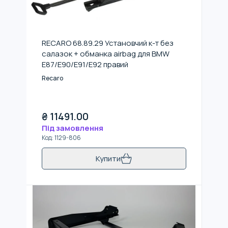
RECARO 68.89.29 Установчий к-т без
салазок + обманка airbag для BMW
E87/E90/E91/E92 правий
Recaro
₴
11491.00
Під замовлення
Код
:
1129-806
Купити