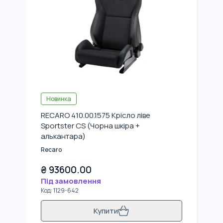
Новинка
RECARO 410.00.1575 Крісло ліве
Sportster CS (Чорна шкіра +
алькантара)
Recaro
₴
93600.00
Під замовлення
Код
:
1129-642
Купити