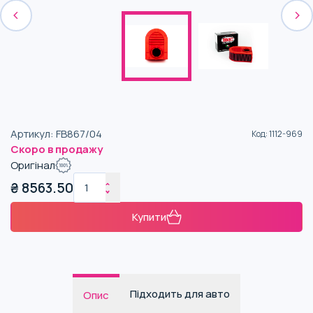
Артикул
:
FB867/04
Код
:
1112-969
Скоро в продажу
Оригінал
₴
8563.50
Купити
Підходить для авто
Опис