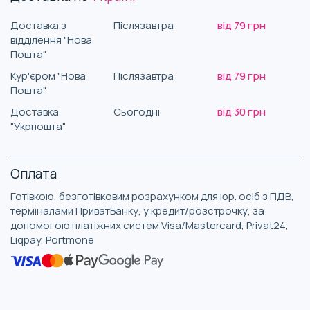
Доставка з
Післязавтра
від 79 грн
відділення "Нова
Пошта"
Кур'єром "Нова
Післязавтра
від 79 грн
Пошта"
Доставка
Сьогодні
від 30 грн
"Укрпошта"
Оплата
Готівкою, безготівковим розрахунком для юр. осіб з ПДВ,
терміналами ПриватБанку, у кредит/розстрочку, за
допомогою платіжних систем Visa/Mastercard, Privat24,
Liqpay, Portmone