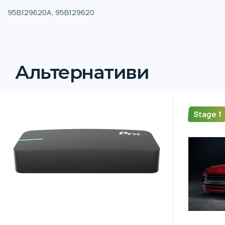
95B129620A, 95B129620
Альтернативи
Stage 1