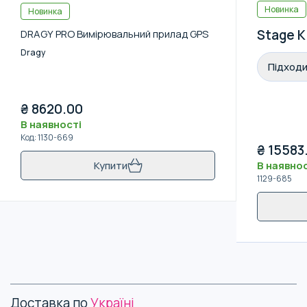
Новинка
Новинка
Stage K
DRAGY PRO Вимірювальний прилад GPS
Dragy
Підходи
₴
8620.00
В наявності
Код
:
1130-669
₴
15583
В наявнос
Купити
1129-685
Доставка по
Україні