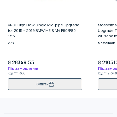
VRSF High Flow Single Mid-pipe Upgrade
Mosselman
for 2015 – 2019 BMW M3 & M4 F80/F82
Upgrade T
S55
will send i
MSL turbo
VRSF
Mosselman
₴
28349.55
₴
21051
Під замовлення
Під замо
Код
:
1111-635
Код
:
1112-649
Купити