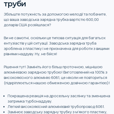
труби
Збільште потужність за допомогою мелодії та побачите,
що ваша заводська зарядна трубка вартістю 600,00
доларів США розійшлася?
Ви не самотні, оскільки це типова ситуація для багатьох
ентузіастів у цій ситуації. Заводська зарядна труба
зроблена з пластику і не призначена для роботи з вищими
рівнями наддуву. Ну, не бійся!
Рішення тут! Замініть його більш проточною, міцнішою
алюмінієвою зарядною трубою! Виготовлений на 100% з
високоякісного алюмінію 6061, це ніколи не повториться
(підкріплюється нашою обмеженою довічною гарантією)!
Покращена реакція на дросельну заслінку та зменшена
затримка турбонаддуву.
Легкий високоякісний алюмінієвий трубопровод 6061.
Замінює заводську зарядну трубку з м’якого пластику,