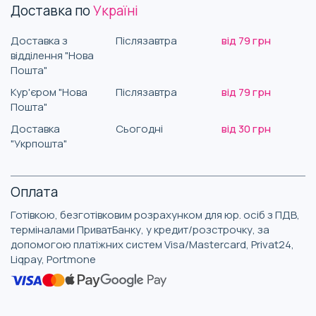
Доставка по
Україні
Доставка з
Післязавтра
від 79 грн
відділення "Нова
Пошта"
Кур'єром "Нова
Післязавтра
від 79 грн
Пошта"
Доставка
Сьогодні
від 30 грн
"Укрпошта"
Оплата
Готівкою, безготівковим розрахунком для юр. осіб з ПДВ,
терміналами ПриватБанку, у кредит/розстрочку, за
допомогою платіжних систем Visa/Mastercard, Privat24,
Liqpay, Portmone