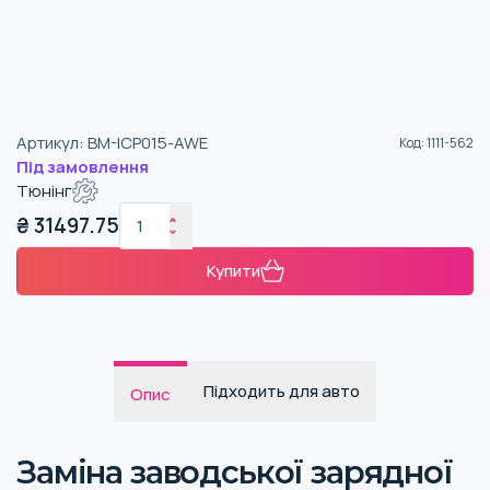
Артикул
:
BM-ICP015-AWE
Код
:
1111-562
Під замовлення
Тюнінг
₴
31497.75
Купити
Підходить для авто
Опис
Заміна заводської зарядної