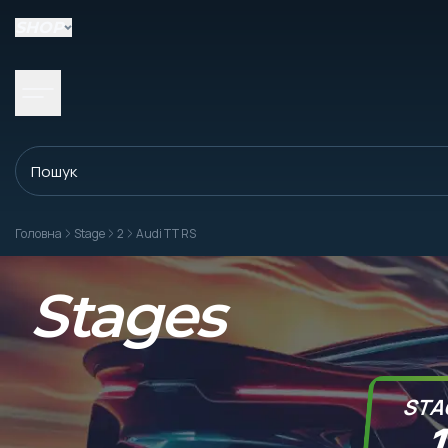
SHOP
Головна
Stage
2
Audi TT RS
Stages
STA
1