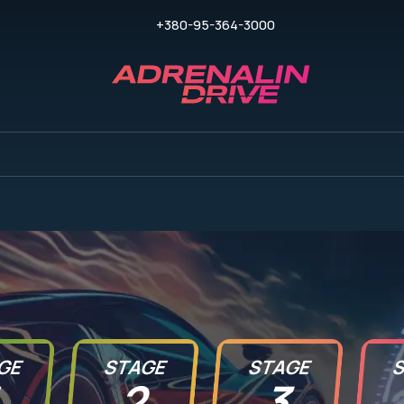
+380-95-364-3000
GE
STAGE
STAGE
S
2
3