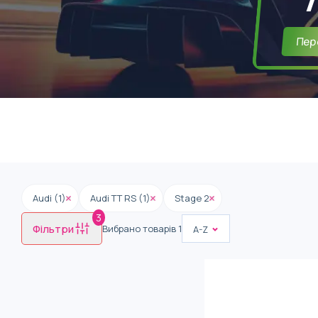
Пер
Audi (1)
Audi TT RS (1)
Stage 2
3
Фільтри
Вибрано товарів
1
A-Z