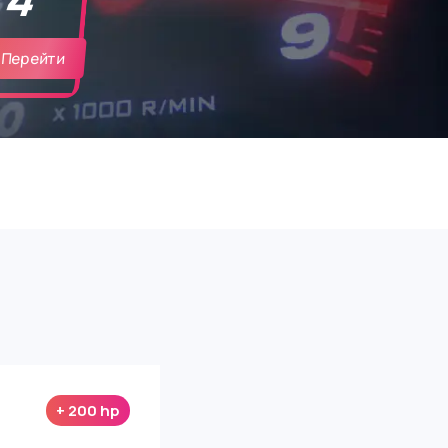
Перейти
+
200
hp