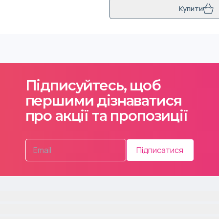
Купити
Підписуйтесь, щоб
першими дізнаватися
про акції та пропозиції
Підписатися