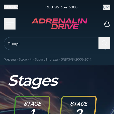
+380-95-364-3000
UA
SHOP
Головна
Stage
4
Subaru Impreza
GRB/GVB (2008-2014)
Stages
STAGE
STAGE
1
2