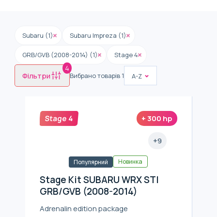
Subaru (1)
Subaru Impreza (1)
GRB/GVB (2008-2014) (1)
Stage 4
4
Фільтри
Вибрано товарів
1
A-Z
Stage 4
+
300
hp
+
9
Новинка
Популярний
Stage Kit SUBARU WRX STI
GRB/GVB (2008-2014)
Adrenalin edition package