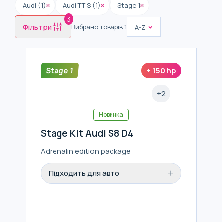
Audi (1)
Audi TT S (1)
Stage 1
3
Фільтри
Вибрано товарів
1
A-Z
Stage 1
+
150
hp
+
2
Новинка
Stage Kit Audi S8 D4
Adrenalin edition package
Підходить для авто