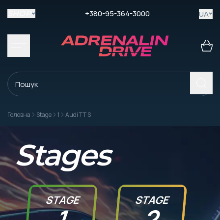
+380-95-364-3000
UA
SHOP
Головна
Stage
1
Audi TT S
Stages
STAGE
STAGE
1
2